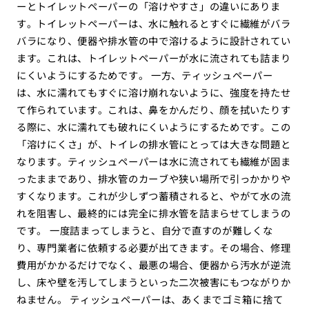
ーとトイレットペーパーの「溶けやすさ」の違いにありま
す。トイレットペーパーは、水に触れるとすぐに繊維がバラ
バラになり、便器や排水管の中で溶けるように設計されてい
ます。これは、トイレットペーパーが水に流されても詰まり
にくいようにするためです。 一方、ティッシュペーパー
は、水に濡れてもすぐに溶け崩れないように、強度を持たせ
て作られています。これは、鼻をかんだり、顔を拭いたりす
る際に、水に濡れても破れにくいようにするためです。この
「溶けにくさ」が、トイレの排水管にとっては大きな問題と
なります。ティッシュペーパーは水に流されても繊維が固ま
ったままであり、排水管のカーブや狭い場所で引っかかりや
すくなります。これが少しずつ蓄積されると、やがて水の流
れを阻害し、最終的には完全に排水管を詰まらせてしまうの
です。 一度詰まってしまうと、自分で直すのが難しくな
り、専門業者に依頼する必要が出てきます。その場合、修理
費用がかかるだけでなく、最悪の場合、便器から汚水が逆流
し、床や壁を汚してしまうといった二次被害にもつながりか
ねません。 ティッシュペーパーは、あくまでゴミ箱に捨て