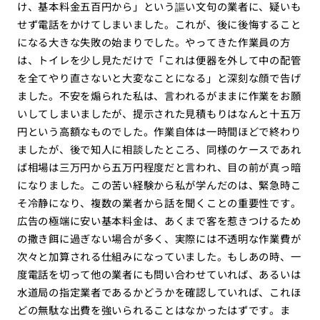
け、基本料金五百円から」という謳い文句の業者に、疑いも
せず電話をかけてしまいました。これが、後に後悔すること
になる大きな失敗の始まりでした。やってきた作業員の方
は、トイレを少し見ただけで「これは便器を外して中の配管
を全てやり直さないと大変なことになる」と深刻な顔で告げ
ました。不安を煽られた私は、言われるがままに作業をお願
いしてしまいましたが、提示された見積もりはなんと十五万
円という高額なものでした。作業自体は一時間ほどで終わり
ましたが、後で知人に相談したところ、同様のケースであれ
ば相場は三万円から五万円程度だと言われ、目の前が真っ暗
になりました。この苦い経験から私が学んだのは、緊急時こ
そ冷静になり、複数の業者から話を聞くことの重要性です。
広告の極端に安い基本料金は、あくまで客を惹きつけるため
の撒き餌に過ぎない場合が多く、実際には不透明な作業費が
次々と加算される仕組みになっていました。もしあの時、一
度電話を切って他の業者にも問い合わせていれば、あるいは
水道局の指定業者であるかどうかを確認していれば、これほ
どの無駄な出費を強いられることはなかったはずです。ま