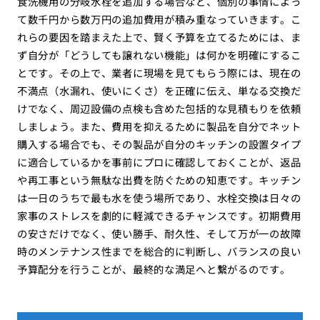
食洗機用の分岐水栓を追加する場合など、個別の事情によっ
て数千円から数万円の追加費用が積み重なっていきます。こ
れらの要因を踏まえた上で、賢く予算を立てるためには、ま
ず自分が「どうしても譲れない機能」は何かを明確にするこ
とです。その上で、業者に現場を見てもらう際には、現在の
不満点（水漏れ、使いにくさ）を正確に伝え、単なる交換だ
けでなく、周辺設備の点検も含めた包括的な見積もりを依頼
しましょう。また、費用を抑えるために製品を自分でネット
購入する場合でも、その製品が自分のキッチンの設置タイプ
に適合しているかを事前にプロに確認しておくことが、返品
や再工事という無駄な出費を防ぐための知恵です。キッチン
は一日のうちで最も水を使う場所であり、水栓交換は日々の
家事のストレスを劇的に軽減できるチャンスです。初期費用
の安さだけでなく、使い勝手、耐久性、そして万が一の故障
時のメンテナンス性までを総合的に判断し、バランスの良い
予算配分を行うことが、最終的な満足へと繋がるのです。