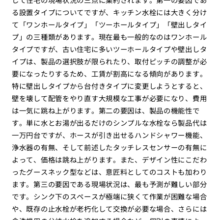
る設置タイプについてですが、キッチン水栓には大きく分け
て「ワンホールタイプ」「ツーホールタイプ」「壁出しタイ
プ」の三種類があります。現在最も一般的なのはワンホール
タイプですが、古い住宅に多いツーホールタイプや壁出しタ
イプは、製品の選択肢が限られたり、取付ピッチの調整が必
要になったりするため、工賃が割高になる傾向があります。
特に壁出しタイプから台付きタイプに変更しようとすると、
壁を壊して配管をやり直す大規模な工事が必要になり、費用
は一気に跳ね上がります。第二の要因は、製品の機能性で
す。単に水とお湯が出るだけのシンプルな水栓なら製品代は
一万円台ですが、ホースが引き出せるハンドシャワー機能、
浄水器の有無、そして前述したタッチレスセンサーの有無に
よって、価格は跳ね上がります。また、デザイン性にこだわ
ったグースネック型などは、意匠料としてのコストも加わり
ます。第三の要因である現場状況は、最も予測が難しい部分
です。シンク下のスペースが極端に狭くて作業が困難な場合
や、既存の止水栓が老朽化して交換が必要な場合、さらには