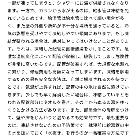
一部が凍ってしまうと、シャワーにお湯が供給されなくなり
ます。一方で、カランから水が出るのは、給水管は凍結を免
れているためです。給湯管は給水管に比べて細い場合が多
く、また壁の外側や断熱が不十分な場所を通っていると、冷
気の影響を受けやすく凍結しやすい傾向にあります。もし凍
結が疑われる場合は、絶対にやってはいけないことがありま
す。それは、凍結した配管に直接熱湯をかけることです。急
激な温度変化によって配管が収縮し、破裂してしまう危険性
が非常に高いからです。配管が破裂すれば、大規模な水漏れ
に繋がり、修理費用も高額になってしまいます。凍結を解消
するための最も安全な方法は、自然に解凍されるのを待つこ
とです。気温が上昇すれば、配管の中の氷は自然に溶けてい
きます。少しでも早く解消したい場合は、凍結していると思
われる配管部分にタオルを巻き、その上からぬるま湯をゆっ
くりとかける方法があります。また、部屋全体の暖房をつけ
て、壁や床をじんわりと温めるのも効果的です。最も重要な
のは、凍結させないための予防策です。就寝前に給湯管の中
の水を抜いておく「水抜き」を行うのが一番確実な方法です