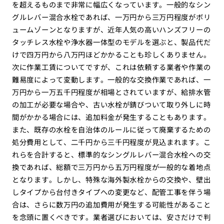
を超えるものまで非常に幅広くなっています。一般的なシン
グルレバー混合水栓であれば、一万円から三万円程度がボリ
ュームゾーンとなりますが、近年人気の高いハンズフリーの
タッチレス水栓や浄水器一体型のモデルを選ぶと、製品代だ
けで四万円から八万円ほどかかることも珍しくありません。
次に作業工賃についてですが、これは依頼する業者や作業の
難易度によって変動します。一般的な交換作業であれば、一
万円から一万五千円程度が相場とされていますが、給排水管
の加工が必要な場合や、古い水栓が錆びついて取り外しに時
間がかかる場合には、追加料金が発生することもあります。
また、既存の水栓を自治体のルールに従って廃棄するための
処分費用として、二千円から三千円程度が見込まれます。こ
れらを合計すると、標準的なシングルレバー混合水栓への交
換であれば、総額で三万円から五万円程度が一般的な着地点
となります。しかし、特殊な海外製水栓からの交換や、壁出
しタイプから台付きタイプへの変更など、配管工事を伴う場
合は、さらに数万円の追加費用が発生する可能性があること
を念頭に置くべきです。業者選びにおいては、安さだけで判