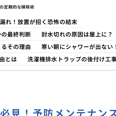
の定期的な掃除術
漏れ！放置が招く恐怖の結末
かの最終判断
封水切れの原因は屋上に？
こるその理由
寒い朝にシャワーが出ない
由とは
洗濯機排水トラップの後付け工
レ必見！予防メンテナン