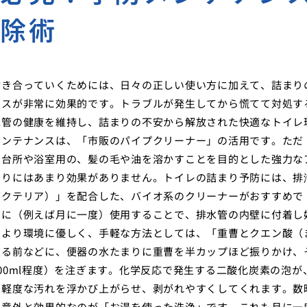
掃除術
付き合っていくためには、日々の正しい使い方に加えて、詰まり
ンスが非常に効果的です。トラブルが発生してから慌てて対処す
水管の健康を維持し、詰まりの不安から解放された快適なトイレ
メンテナンスは、「市販のパイプクリーナー」の活用です。ただ
。台所や浴室用の、髪の毛や油を溶かすことを目的とした強力な
まりにはあまり効果がありません。トイレの詰まり予防には、排
バクテリア）」を配合した、バイオ系のクリーナーがおすすめで
的に（例えば月に一度）使用することで、排水管の内壁に付着し
。より環境に優しく、手軽な方法としては、「重曹とクエン酸（
寝る前などに、便器の水たまりに重曹を半カップほど振りかけ、
00ml程度）を注ぎます。化学反応で発生する二酸化炭素の泡が
た軽度な汚れを浮かび上がらせ、剥がれやすくしてくれます。数
、意外と効果的なのが「お湯を使った洗浄」です。これも月に一