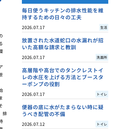
毎日使うキッチンの排水性能を維
持するための日々の工夫
2026.07.17
生活
の
放置された水道蛇口の水漏れが招
る
いた高額な請求と教訓
環
2026.07.17
洗面所
ア
高層階や高台でのタンクレストイ
泄
レの水圧を上げる方法とブースタ
ーポンプの役割
始
2026.07.17
トイレ
ま
そ
便器の底に水がたまらない時に疑
うべき配管の不備
、排
時
2026.07.12
トイレ
度