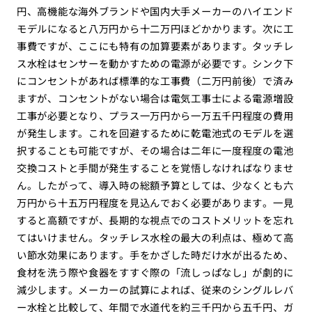
円、高機能な海外ブランドや国内大手メーカーのハイエンド
モデルになると八万円から十二万円ほどかかります。次に工
事費ですが、ここにも特有の加算要素があります。タッチレ
ス水栓はセンサーを動かすための電源が必要です。シンク下
にコンセントがあれば標準的な工事費（二万円前後）で済み
ますが、コンセントがない場合は電気工事士による電源増設
工事が必要となり、プラス一万円から一万五千円程度の費用
が発生します。これを回避するために乾電池式のモデルを選
択することも可能ですが、その場合は二年に一度程度の電池
交換コストと手間が発生することを覚悟しなければなりませ
ん。したがって、導入時の総額予算としては、少なくとも六
万円から十五万円程度を見込んでおく必要があります。一見
すると高額ですが、長期的な視点でのコストメリットを忘れ
てはいけません。タッチレス水栓の最大の利点は、極めて高
い節水効果にあります。手をかざした時だけ水が出るため、
食材を洗う際や食器をすすぐ際の「流しっぱなし」が劇的に
減少します。メーカーの試算によれば、従来のシングルレバ
ー水栓と比較して、年間で水道代を約三千円から五千円、ガ