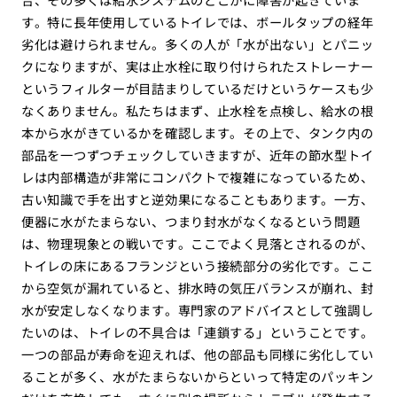
す。特に長年使用しているトイレでは、ボールタップの経年
劣化は避けられません。多くの人が「水が出ない」とパニッ
クになりますが、実は止水栓に取り付けられたストレーナー
というフィルターが目詰まりしているだけというケースも少
なくありません。私たちはまず、止水栓を点検し、給水の根
本から水がきているかを確認します。その上で、タンク内の
部品を一つずつチェックしていきますが、近年の節水型トイ
レは内部構造が非常にコンパクトで複雑になっているため、
古い知識で手を出すと逆効果になることもあります。一方、
便器に水がたまらない、つまり封水がなくなるという問題
は、物理現象との戦いです。ここでよく見落とされるのが、
トイレの床にあるフランジという接続部分の劣化です。ここ
から空気が漏れていると、排水時の気圧バランスが崩れ、封
水が安定しなくなります。専門家のアドバイスとして強調し
たいのは、トイレの不具合は「連鎖する」ということです。
一つの部品が寿命を迎えれば、他の部品も同様に劣化してい
ることが多く、水がたまらないからといって特定のパッキン