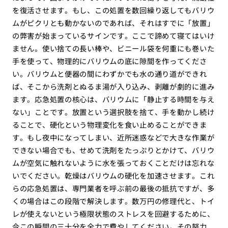
を復活させます。もし、この処置を数回繰り返してもバリウ
ムがピクリとも動かないのであれば、それはすでに「放置」
の弊害が始まっているサインです。ここで諦めて寝てはいけ
ません。使い捨ての長い棒や、ビニール袋を何重にも巻いた
手を使って、物理的にバリウムの底に隙間を作ってくださ
い。バリウムと便器の間にわずかでも水の通り道ができれ
ば、そこから洗剤とぬるま湯が入り込み、剥離が劇的に進み
ます。応急処置の核心は、バリウムに「静止する時間を与え
ない」ことです。放置という選択肢を捨て、手を動かし続け
ることで、硬化という物理変化を食い止めることができま
す。もし夜中になってしまい、近所迷惑などで大きな作業が
できない場合でも、せめて洗剤をたっぷりとかけて、バリウ
ムが空気に触れないように水を張っておくことだけは忘れな
いでください。乾燥はバリウムの硬化を加速させます。これ
らの応急処置は、専門業者を呼ぶ前の最後の抵抗ですが、多
くの場合はこの段階で解決します。数万円の修理代と、トイ
レが使えないという極限状態のストレスを回避するために、
今この瞬間の三十分を全力で費やしてください。その努力