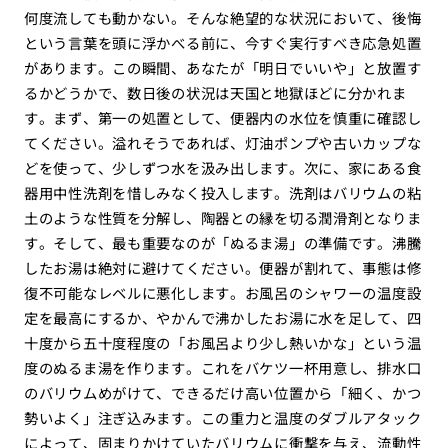
何度流しても動かない。そんな絶望的な状況において、後悔
という言葉を頭に浮かべる前に、今すぐ実行すべき応急処置
があります。この瞬間、あなたが「明日でいいや」と放置す
るかどうかで、数日後の状況は天国と地獄ほどに分かれま
す。まず、第一の処置として、便器内の水位を慎重に確認し
てください。溢れそうであれば、灯油ポンプや古いカップな
どを使って、少しずつ水を汲み出します。次に、家にある食
器用中性洗剤を惜しみなく投入します。洗剤はバリウムの粘
土のような性質を分解し、陶器との縁を切る潤滑剤となりま
す。そして、最も重要なのが「ぬるま湯」の準備です。沸騰
したお湯は絶対に避けてください。便器が割れて、事態は修
復不可能なレベルに悪化します。お風呂のシャワーの温度設
定を最高にするか、やかんで沸かしたお湯に水を足して、四
十度から五十度程度の「お風呂より少し熱いかな」という温
度のぬるま湯を作ります。これをバケツ一杯用意し、排水口
のバリウムめがけて、できるだけ高い位置から「細く、かつ
勢いよく」注ぎ込みます。この重力と温度のダブルアタック
によって、固まりかけていたバリウムに衝撃を与え、流動性