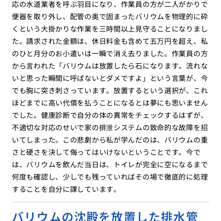
応の水道業者を呼ぶ羽目になり、作業員の方が二人がかりで
便器を取り外し、配管の奥で固まったバリウムを物理的に砕
くという大掛かりな作業を三時間以上見守ることになりまし
た。請求された金額は、休日料金も含めて五万円を超え、私
のひと月分のお小遣いは一瞬で消え去りました。作業員の方
から言われた「バリウムは放置したら石になります。流れな
いと思った瞬間に呼ばないとダメですよ」という言葉が、今
でも胸に突き刺さっています。放置するという選択が、これ
ほどまでに高い代償を払うことになるとは夢にも思いません
でした。健康診断で自分の体の異常をチェックするはずが、
不適切な対応のせいで家の排泄システムの致命的な故障を招
いてしまった。この悲劇から私が学んだのは、バリウムの重
さと硬さを決して侮ってはいけないということです。今で
は、バリウムを飲んだ当日は、トイレが完全に空になるまで
何度も確認し、少しでも残っていればその場で徹底的に処理
することを自分に課しています。
バリウムの沈殿を放置した排水管