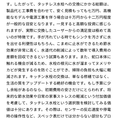
す。したがって、タッチレス水栓への交換にかかる総額は、
製品代と工事費を合わせて、安く見積もっても七万円、高機
能なモデルや電源工事を伴う場合は十万円から十二万円程度
が一般的な目安となります。一見すると高額な投資に感じら
れますが、実際に交換したユーザーからの満足度は極めて高
いのが特徴です。手が汚れている時でもシンクを汚さずに水
を出せる利便性はもちろん、こまめに止水ができるため節水
効果が非常に高く、水道代の削減によって数年で導入費用の
差額を回収できるという試算もあります。また、蛇口本体に
触れる機会が減るため、水栓の根元に水が溜まってヌメリや
カビが発生するのを防ぐことができ、掃除の負担も大幅に軽
減されます。キッチン水栓の交換は、単なる修繕ではなく、
生活の質をアップデートする絶好の機会です。もし予算に少
し余裕があるのなら、初期費用の安さだけにとらわれず、将
来的な節水効果や日常の家事ストレスの軽減という付加価値
を考慮して、タッチレス水栓という選択肢を検討してみる価
値は十分にあります。その際は、センサーの反応速度や停電
時の操作性など、スペック表だけでは分からない部分もプロ