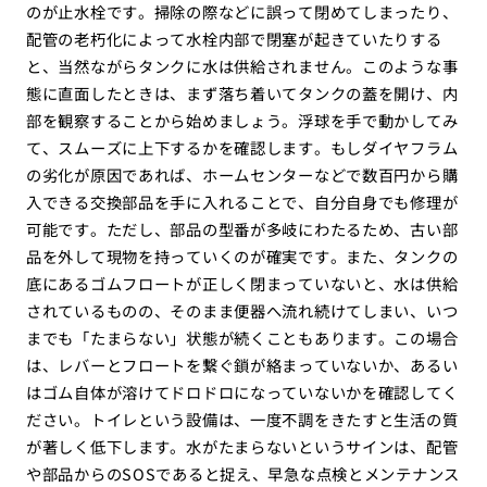
のが止水栓です。掃除の際などに誤って閉めてしまったり、
配管の老朽化によって水栓内部で閉塞が起きていたりする
と、当然ながらタンクに水は供給されません。このような事
態に直面したときは、まず落ち着いてタンクの蓋を開け、内
部を観察することから始めましょう。浮球を手で動かしてみ
て、スムーズに上下するかを確認します。もしダイヤフラム
の劣化が原因であれば、ホームセンターなどで数百円から購
入できる交換部品を手に入れることで、自分自身でも修理が
可能です。ただし、部品の型番が多岐にわたるため、古い部
品を外して現物を持っていくのが確実です。また、タンクの
底にあるゴムフロートが正しく閉まっていないと、水は供給
されているものの、そのまま便器へ流れ続けてしまい、いつ
までも「たまらない」状態が続くこともあります。この場合
は、レバーとフロートを繋ぐ鎖が絡まっていないか、あるい
はゴム自体が溶けてドロドロになっていないかを確認してく
ださい。トイレという設備は、一度不調をきたすと生活の質
が著しく低下します。水がたまらないというサインは、配管
や部品からのSOSであると捉え、早急な点検とメンテナンス