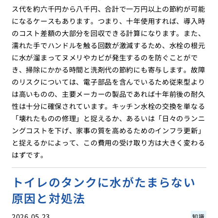
ス代を約六千円から八千円、合計で一万円以上の節約が可能
になるケースもあります。つまり、十年使用すれば、導入時
のコスト差額の大部分を回収できる計算になります。また、
濡れた手でハンドルを触る回数が激減するため、水栓の根元
に水が溜まってヌメリやカビが発生するのを防ぐことがで
き、掃除にかかる時間と洗剤代の節約にも寄与します。故障
のリスクについては、電子部品を含んでいるため従来型より
は高いものの、主要メーカーの製品であれば十年前後の耐久
性は十分に確保されています。キッチン水栓の交換を単なる
「壊れたものの修理」と捉えるか、あるいは「日々のランニ
ングコストを下げ、家事の質を高めるためのインフラ更新」
と捉えるかによって、この費用の受け取り方は大きく変わる
はずです。
トイレのタンクに水がたまらない
原因と対処法
2026.05.23
知識