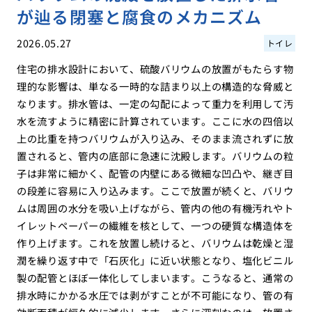
が辿る閉塞と腐食のメカニズム
2026.05.27
トイレ
住宅の排水設計において、硫酸バリウムの放置がもたらす物
理的な影響は、単なる一時的な詰まり以上の構造的な脅威と
なります。排水管は、一定の勾配によって重力を利用して汚
水を流すように精密に計算されています。ここに水の四倍以
上の比重を持つバリウムが入り込み、そのまま流されずに放
置されると、管内の底部に急速に沈殿します。バリウムの粒
子は非常に細かく、配管の内壁にある微細な凹凸や、継ぎ目
の段差に容易に入り込みます。ここで放置が続くと、バリウ
ムは周囲の水分を吸い上げながら、管内の他の有機汚れやト
イレットペーパーの繊維を核として、一つの硬質な構造体を
作り上げます。これを放置し続けると、バリウムは乾燥と湿
潤を繰り返す中で「石灰化」に近い状態となり、塩化ビニル
製の配管とほぼ一体化してしまいます。こうなると、通常の
排水時にかかる水圧では剥がすことが不可能になり、管の有