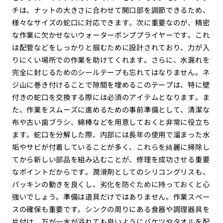
チは、ナットの大きさに合わせて開口部を調節できるため、
様々なサイズの蛇口に対応できます。次に重要なのが、精密
な作業に欠かせないウォーターポンププライヤーです。これ
は配管などをしっかりと掴むために設計されており、力が入
りにくい場所での作業を助けてくれます。さらに、水漏れを
完全に封じるためのシールテープも忘れてはなりません。ネ
ジ山に巻き付けることで隙間を埋めるこのテープは、特に壁
付きの蛇口を交換する際には必須のアイテムとなります。ま
た、作業をスムーズに進めるための事前準備として、清潔な
布や古い歯ブラシ、綿棒などを用意しておくと非常に役立ち
ます。蛇口を分解した際、内部には長年の使用で溜まった水
垢やサビが付着していることが多く、これらを綺麗に掃除し
てから新しい部品を組み込むことが、修理を成功させる重要
なポイントだからです。潤滑剤としてのシリコングリスも、
パッキンの動きを良くし、劣化を防ぐために持っておくと心
強いでしょう。準備は道具だけではありません。作業スペー
スの確保も重要です。シンクの周りにある食器や調理器具を
片付け、万が一水が溢れても良いようにバケツやタオルを配