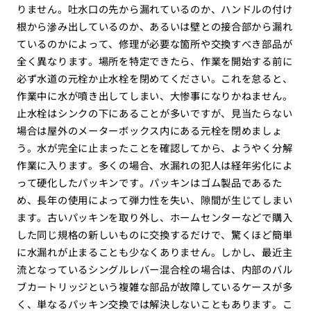
りません。吐水口の先から漏れているのか、ハンドルの付け
根から滲み出しているのか、あるいは壁との接合部から漏れ
ているのかによって、修理が必要な箇所や交換すべき部品が
全く異なります。場所を特定できたら、作業を開始する前に
必ず水道の元栓か止水栓を閉めてください。これを怠ると、
作業中に水が噴き出してしまい、大惨事になりかねません。
止水栓はシンクの下にあることが多いですが、見当たらない
場合は屋外のメーターボックス内にある元栓を閉めましょ
う。水が完全に止まったことを確認してから、ようやく分解
作業に入ります。多くの場合、水漏れの犯人は経年劣化によ
って硬化したパッキンです。パッキンはゴム製品であるた
め、長年の使用によって弾力性を失い、隙間が生じてしまい
ます。古いパッキンを取り外し、ホームセンターなどで購入
した同じ規格の新しいものに交換するだけで、驚くほど簡単
に水漏れが止まることも少なくありません。しかし、最近主
流となっているシングルレバー混合栓の場合は、内部のバル
ブカートリッジという複雑な部品が故障しているケースが多
く、単なるパッキン交換では解決しないこともあります。こ