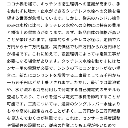
コロナ禍を経て、キッチンの衛生環境への意識が高まり、手
を触れずに吐水・止水ができるタッチレス水栓への交換を希
望する世帯が急増しています。しかし、従来のハンドル操作
のみの水栓に比べ、タッチレス水栓への交換には特有の費用
と構造上の留意点があります。まず、製品自体の価格が高い
ことが挙げられます。標準的なタッチレス水栓は、定価で六
万円から十二万円程度、実売価格でも四万円から八万円ほど
が相場です。これに加えて、設置環境によっては電気工事が
必要になる場合があります。タッチレス水栓を動かすにはセ
ンサー用の電源が必要で、シンクの下にコンセントがない場
合は、新たにコンセントを増設する工事費として五千円から
一万五千円ほどが上乗せされます。ただし、最近では電池式
や、水が流れる力を利用して発電する自己発電式のモデルも
登場しており、これらを選べば電気工事費を節約することが
可能です。工賃については、通常のシングルレバー水栓より
もやや高めに設定されることが多く、二万円から三万円程度
を見込んでおくのが無難です。これは、センサーの感度調整
や電磁弁の設置など、従来の作業よりも工程が多いためで