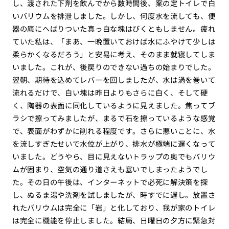
し、渡された下剤を飲んでから数時間後、案の定トイレで白
いバリウムを排泄しました。しかし、何度水を流しても、便
器の底にへばりついた真っ白な塊はびくともしません。疲れ
ていた私は、「まあ、一晩置いておけば水にふやけて少しは
柔らかくなるだろう」と安易に考え、そのまま就寝してしま
いました。これが、後戻りのできない過ちの始まりでした。
翌朝、期待を込めてレバーを回しましたが、水は渦を巻いて
流れるだけで、白い塊は昨日よりもさらに白く、そして硬
く、陶器の表面に同化しているように見えました。焦ってブ
ラシで擦ってみましたが、まるで石を擦っているような感覚
で、表面がわずかに削れる程度です。さらに悪いことに、水
を流しすぎたせいで水位が上がり、排水が極端に遅くなって
いました。どうやら、目に見えないトラップの奥でもバリウ
ムが固まり、空気の通り道さえも塞いでしまったようでし
た。その日の午後は、インターネットで必死に解決策を探
し、ぬるま湯や洗剤を試しましたが、時すでに遅し。放置さ
れたバリウムは完全に「岩」と化しており、我が家のトイレ
は完全に機能を停止しました。結局、日曜日の夕方に緊急対