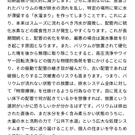
効断面積が恒久的に減少します。さらに深刻なのは、放置さ
れたバリウムの塊が排水の流れを乱し、特定の場所に常に水
が滞留する「水溜まり」を作ってしまうことです。これによ
り、本来はスムーズに流れるべき汚水が腐敗し、配管内に硫
化水素などの腐食性ガスが発生しやすくなります。これが長
期間続くと、配管の劣化を早め、最悪の場合は漏水事故を引
き起こす原因となります。また、バリウムが放置されて硬化
した塊を後から無理に取り除こうとすると、高圧洗浄やワイ
ヤー回転洗浄などの強力な物理的負荷を管にかけることにな
り、その振動で配管の継ぎ目が緩んだり、古い配管であれば
破損したりする二次被害のリスクも高まります。つまり、バ
リウムが流れない状態での放置は、排水システム全体に対し
て「時限爆弾」を仕掛けるような行為なのです。目に見えな
い床下の配管で何が起きているかを想像すれば、放置という
選択がいかに恐ろしいかが分かるはずです。バリウムは排出
された直後の、まだ水分を多く含み柔らかい状態のうちに、
大量の水と洗剤の力で「公共下水道」という広大な処理シス
テムまで一気に送り届けることが、個人の住まいを守るため