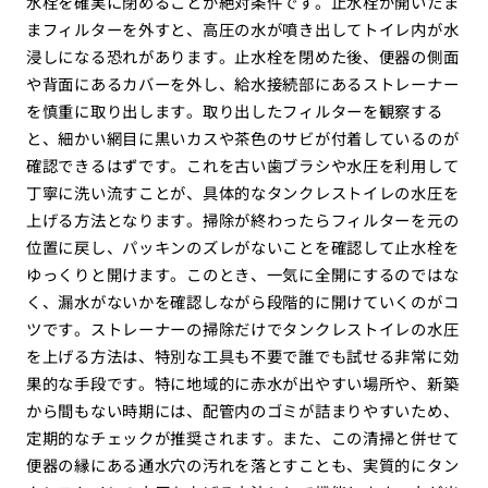
水栓を確実に閉めることが絶対条件です。止水栓が開いたま
まフィルターを外すと、高圧の水が噴き出してトイレ内が水
浸しになる恐れがあります。止水栓を閉めた後、便器の側面
や背面にあるカバーを外し、給水接続部にあるストレーナー
を慎重に取り出します。取り出したフィルターを観察する
と、細かい網目に黒いカスや茶色のサビが付着しているのが
確認できるはずです。これを古い歯ブラシや水圧を利用して
丁寧に洗い流すことが、具体的なタンクレストイレの水圧を
上げる方法となります。掃除が終わったらフィルターを元の
位置に戻し、パッキンのズレがないことを確認して止水栓を
ゆっくりと開けます。このとき、一気に全開にするのではな
く、漏水がないかを確認しながら段階的に開けていくのがコ
ツです。ストレーナーの掃除だけでタンクレストイレの水圧
を上げる方法は、特別な工具も不要で誰でも試せる非常に効
果的な手段です。特に地域的に赤水が出やすい場所や、新築
から間もない時期には、配管内のゴミが詰まりやすいため、
定期的なチェックが推奨されます。また、この清掃と併せて
便器の縁にある通水穴の汚れを落とすことも、実質的にタン