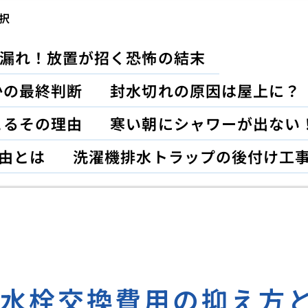
択
漏れ！放置が招く恐怖の結末
かの最終判断
封水切れの原因は屋上に？
こるその理由
寒い朝にシャワーが出ない
由とは
洗濯機排水トラップの後付け工
ン水栓交換費用の抑え方