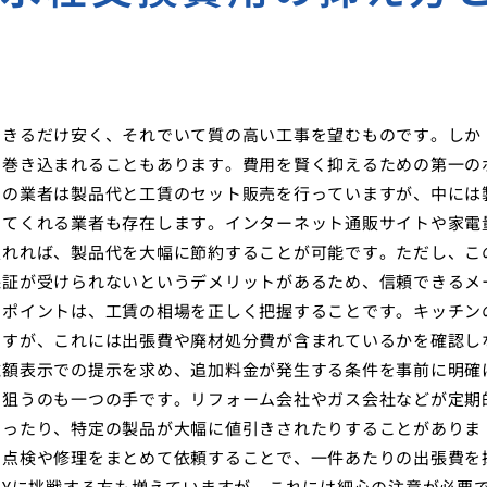
できるだけ安く、それでいて質の高い工事を望むものです。しか
に巻き込まれることもあります。費用を賢く抑えるための第一の
くの業者は製品代と工賃のセット販売を行っていますが、中には
けてくれる業者も存在します。インターネット通販サイトや家電
入れれば、製品代を大幅に節約することが可能です。ただし、こ
保証が受けられないというデメリットがあるため、信頼できるメ
のポイントは、工賃の相場を正しく把握することです。キッチン
ですが、これには出張費や廃材処分費が含まれているかを確認し
総額表示での提示を求め、追加料金が発生する条件を事前に明確
を狙うのも一つの手です。リフォーム会社やガス会社などが定期
なったり、特定の製品が大幅に値引きされたりすることがありま
の点検や修理をまとめて依頼することで、一件あたりの出張費を
IYに挑戦する方も増えていますが、これには細心の注意が必要