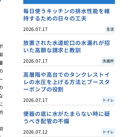
毎日使うキッチンの排水性能を維
持するための日々の工夫
2026.07.17
生活
放置された水道蛇口の水漏れが招
ポ
いた高額な請求と教訓
製
2026.07.17
洗面所
量
の
高層階や高台でのタンクレストイ
ー
レの水圧を上げる方法とブースタ
の
ーポンプの役割
な
2026.07.17
トイレ
に
的
便器の底に水がたまらない時に疑
うべき配管の不備
抑
2026.07.12
トイレ
で