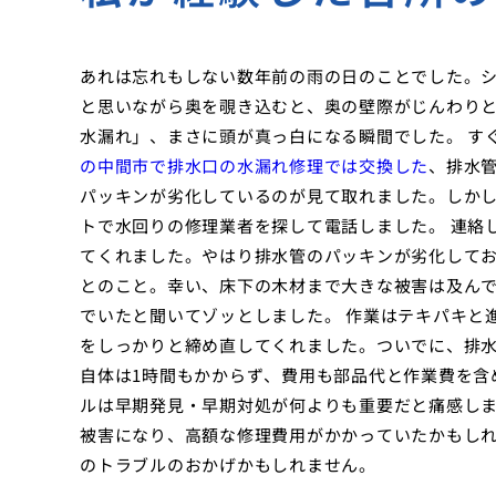
あれは忘れもしない数年前の雨の日のことでした。
と思いながら奥を覗き込むと、奥の壁際がじんわり
水漏れ」、まさに頭が真っ白になる瞬間でした。 す
の中間市で排水口の水漏れ修理では交換した
、排水
パッキンが劣化しているのが見て取れました。しか
トで水回りの修理業者を探して電話しました。 連絡
てくれました。やはり排水管のパッキンが劣化して
とのこと。幸い、床下の木材まで大きな被害は及ん
でいたと聞いてゾッとしました。 作業はテキパキと
をしっかりと締め直してくれました。ついでに、排
自体は1時間もかからず、費用も部品代と作業費を含
ルは早期発見・早期対処が何よりも重要だと痛感し
被害になり、高額な修理費用がかかっていたかもし
のトラブルのおかげかもしれません。