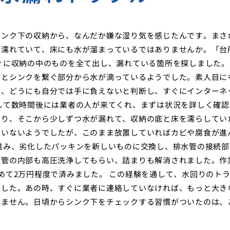
シンク下の収納から、なんだか嫌な湿り気を感じたんです。まさ
と濡れていて、床にも水が溜まっているではありませんか。「台
ぐに収納の中のものを全て出し、漏れている箇所を探しました。
管とシンクを繋ぐ部分から水が滴っているようでした。素人目に
し、どうにも自分では手に負えないと判断し、すぐにインターネ
して数時間後には業者の人が来てくれ、まずは状況を詳しく確認
おり、そこから少しずつ水が漏れて、収納の底と床を濡らしてい
でいないようでしたが、このまま放置していればカビや腐食が進
進み、劣化したパッキンを新しいものに交換し、排水管の接続部
水管の内部も高圧洗浄してもらい、詰まりも解消されました。作
めて2万円程度で済みました。 この経験を通して、水回りのト
ました。あの時、すぐに業者に連絡していなければ、もっと大き
れません。日頃からシンク下をチェックする習慣がついたのは、