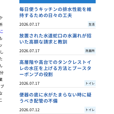
毎日使うキッチンの排水性能を維
持するための日々の工夫
か
2026.07.17
所
生活
こ
放置された水道蛇口の水漏れが招
も
いた高額な請求と教訓
ッ
2026.07.17
洗面所
し
た
高層階や高台でのタンクレストイ
ん
レの水圧を上げる方法とブースタ
分
ーポンプの役割
業
2026.07.17
トイレ
ラブ
な
便器の底に水がたまらない時に疑
こ
うべき配管の不備
2026.07.12
トイレ