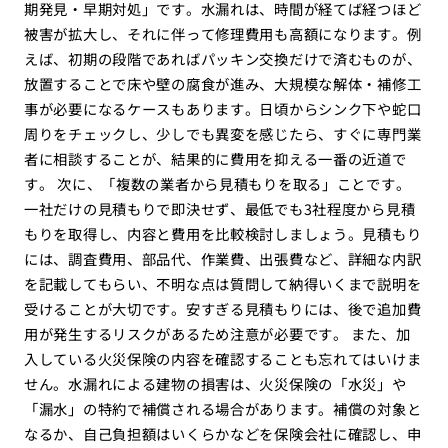
期発見・早期対処」です。水漏れは、時間が経てば経つほど
被害が拡大し、それに伴って修理費用も高額になります。例
えば、初期の段階であればパッキン交換だけで済むものが、
放置することで床や壁の腐食が進み、大規模な解体・補修工
事が必要になるケースもあります。日頃からシンク下や蛇口
周りをチェックし、少しでも異変を感じたら、すぐに専門業
者に相談することが、結果的に費用を抑える一番の近道で
す。 次に、「複数の業者から見積もりを取る」ことです。
一社だけの見積もりで即決せず、最低でも3社程度から見積
もりを取得し、内容と費用を比較検討しましょう。見積もり
には、調査費用、部品代、作業費、出張費など、詳細な内訳
を記載してもらい、不明な点は質問して納得いくまで説明を
受けることが大切です。安すぎる見積もりには、後で追加費
用が発生するリスクがあるため注意が必要です。 また、加
入している火災保険の内容を確認することも忘れてはいけま
せん。水漏れによる建物の損害は、火災保険の「水災」や
「漏水」の特約で補償される場合があります。補償の対象と
なるか、自己負担額はいくらかなどを保険会社に確認し、申