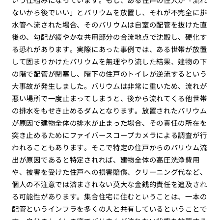
ないから後でいい」とバリウムを放置し、それが不完全に排
水管へ流された場合、そのバリウムは自室の配管を抜けた直
後の、勾配が緩やかな共用部分の合流地点で沈殿し、硬化す
る恐れがあります。実際にあった事例では、ある世帯が放置
して固まりかけたバリウムを無理やり流した結果、建物の下
の階で配管が閉塞し、階下の住戸のトイレが逆流するという
大事故が発生しました。バリウムは非常に重いため、流れが
悪い場所で一度止まってしまうと、後から流れてくる他世帯
の排水をもせき止めるダムとなります。放置されたバリウム
が原因で建物全体の排水が止まった場合、その責任の所在を
突き止めるためにファイバースコープカメラによる調査が行
われることもあります。そこで特定の住戸からのバリウム流
出が原因であると特定されれば、建物全体の高圧洗浄費用
や、被害を受けた住戸への損害賠償、クリーニング代など、
個人の不注意では済まされない莫大な金銭的責任を追及され
る可能性があります。集合住宅に住むということは、一本の
配管というインフラを多くの人と共有しているということで