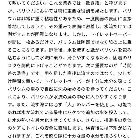
て敷いてください。これを業界では「敷き紙」と呼びます
が、バリウムにおいては特に重要な役割を果たします。バリ
ウムは非常に重く粘着性があるため、一度陶器の表面に直接
着地してしまうと、その重みで表面に密着し、水流だけでは
剥がすことが困難になります。しかし、トイレットペーパー
が間に一枚あるだけで、バリウムは陶器ではなく紙の上に乗
ることになります。排泄後、水を流すと紙がバリウムを包み
込むようにして水流に乗り、滑りやすくなるため、固着のリ
スクを劇的に下げることができます。次に重要なのが「時間
差の洗浄」です。用を足した直後に流すのではなく、少しだ
け時間を置いて、トイレットペーパーが十分に水分を吸って
バリウムの重みで自然に沈み始めるのを待ってください。こ
れにより、バリウムが水流の渦の中心に入りやすくなりま
す。また、流す際には必ず「大」のレバーを使用し、可能で
あれば水が流れている最中にバケツで追加の水を投入して、
排水の勢いを最大化させてください。さらに、排泄後の身体
のケアもトイレの安全に直結します。検査後には下剤が処方
されますが、これを飲む際に十分な量の水分を摂らないと、