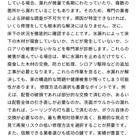
している場合、漏れが微量で長期にわたっていたり、複数の
箇所から漏れていることもあります。そのため、専門の業者
による詳細な調査が不可欠です。原因が特定できなければ、
いくら修理をしても根本的な解決にはなりません。 次に、
床下の状況を徹底的に確認することです。水漏れによって床
下の木材が腐食していないか、カビが発生していないか、シ
ロアリの被害がないかなどを専門家が診断します。これらの
被害が進んでいる場合は、単に水漏れを止めるだけでなく、
腐食した木材の交換、防カビ処理、シロアリ駆除などの追加
工事が必要となります。これらの作業を怠ると、水漏れが解
決しても、家の構造的な問題や健康被害が残ってしまう可能
性があります。 修理方法の選択も重要なポイントです。例
えば、配管の破損であれば部分的な交換で済むのか、あるい
は配管全体の引き直しが必要なのか。洗面ボウルからの漏れ
であれば、シーリングの打ち直しで済むのか、ボウル自体の
交換が必要なのか。最も費用対効果が高く、長期的な視点で
見て再発リスクの低い修理方法を選択することが肝要です。
また、信頼できる業者選びも成功の鍵です。実績が豊富で、