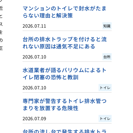
マンションのトイレで封水がたま
近
らない理由と解決策
と
ス
2026.07.11
知識
を
台所の排水トラップを付けると流
の
れない原因は通気不足にある
正
2026.07.10
台所
水道業者が語るバリウムによるト
イレ閉塞の恐怖と教訓
2026.07.10
トイレ
専門家が警告するトイレ排水管つ
まりを放置する危険性
2026.07.09
トイレ
台所の流し台で発生する排水トラ