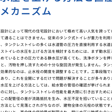
的メカニズム
ス設計によって現代の住宅設計において極めて高い人気を誇って
けて通ることはできません。従来のタンク式トイレが重力を利用
し、タンクレストイレの多くは水道管の圧力を直接利用する水道
レストイレの水圧を上げる方法を検討するためには、まず動水圧
閉めているときの圧力である静水圧が高くても、洗浄ボタンを押
ると、汚物を押し流すための十分な旋回流が発生しません。タン
つ効果的なのは、止水栓の開度を調整することです。工事段階で
があり、これを全開にするだけで問題が解決することが多々あり
の水圧を上げる方法としては、給水管の管径の確認が挙げられま
るのに対し、タンクレストイレの性能を最大限に引き出すために
、この配管径の差が流路抵抗を生み、水圧不足を招いていること
る方法として見落とされがちなのが、建物全体の元栓の状態です
ていないと、家全体の供給量が制限され、特に水圧に敏感なタン