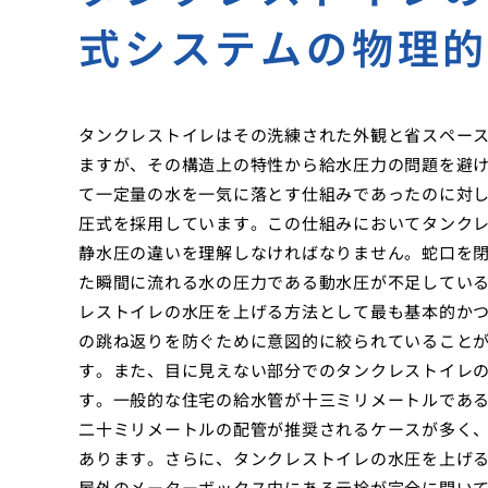
式システムの物理
タンクレストイレはその洗練された外観と省スペー
ますが、その構造上の特性から給水圧力の問題を避
て一定量の水を一気に落とす仕組みであったのに対
圧式を採用しています。この仕組みにおいてタンク
静水圧の違いを理解しなければなりません。蛇口を
た瞬間に流れる水の圧力である動水圧が不足してい
レストイレの水圧を上げる方法として最も基本的か
の跳ね返りを防ぐために意図的に絞られていること
す。また、目に見えない部分でのタンクレストイレ
す。一般的な住宅の給水管が十三ミリメートルであ
二十ミリメートルの配管が推奨されるケースが多く
あります。さらに、タンクレストイレの水圧を上げ
屋外のメーターボックス内にある元栓が完全に開い