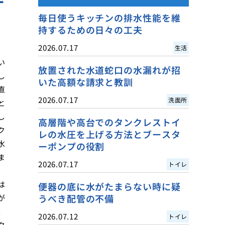
毎日使うキッチンの排水性能を維
持するための日々の工夫
2026.07.17
生活
い
放置された水道蛇口の水漏れが招
し
いた高額な請求と教訓
直
2026.07.17
洗面所
と
し
高層階や高台でのタンクレストイ
ク
レの水圧を上げる方法とブースタ
水
ーポンプの役割
ま
2026.07.17
トイレ
は
便器の底に水がたまらない時に疑
うべき配管の不備
が
。
2026.07.12
トイレ
ク