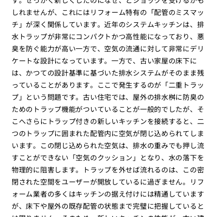
しれませんが、これにはリフォーム特有の「配管のミスマッ
チ」が深く関係しています。近年のシステムキッチンは、排
水トラップが非常にコンパクトかつ高性能になっており、悪
臭を防ぐ能力が高い一方で、空気の流通に対して非常にデリ
ケートな設計になっています。一方で、古い家屋の床下に
は、かつての設計基準に基づいた排水システムがそのまま残
っていることがあります。ここで発生するのが「二重トラッ
プ」という問題です。古い住宅では、屋外の排水桝に防臭の
ためのトラップ機能がついていることが一般的でしたが、そ
こへさらにトラップ付きの新しいキッチンを接続すると、二
つのトラップに囲まれた配管内に空気が閉じ込められてしま
います。この閉じ込められた空気は、排水の重みでも押し流
すことができない「空気のクッション」となり、水の落下を
物理的に阻害します。トラップを外せば流れるのは、この密
閉された空間をユーザーが開放しているに過ぎません。リフ
ォーム業者の多くはキッチンの据え付けには精通しています
が、床下や屋外の既存配管の状態まで完璧に把握していると