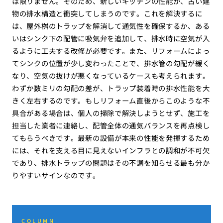
は限りません。そのため、新しいキッチンの性能が、古い建
物の排水構造と衝突してしまうのです。これを解決するに
は、屋外桝のトラップを解消して通気性を確保するか、ある
いはシンク下の配管に吸気弁を追加して、排水時に空気が入
るように工夫する改修が必要です。また、リフォームによっ
てシンクの位置が少し変わったことで、排水管の勾配が緩く
なり、空気の抜けが悪くなっているケースも考えられます。
わずか数ミリの勾配の差が、トラップ装着時の排水性能を大
きく左右するのです。もしリフォーム直後からこのような不
具合がある場合は、個人の掃除で解決しようとせず、施工を
担当した業者に連絡し、配管全体の通気バランスを再点検し
てもらうべきです。最新の設備が本来の性能を発揮するため
には、それを支える目に見えないインフラとの調和が不可欠
であり、排水トラップの問題はその不調を知らせる最も分か
りやすいサインなのです。
COLUMN