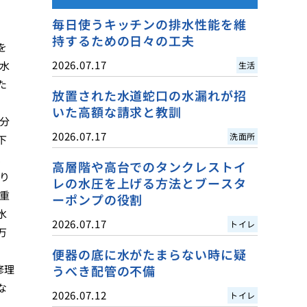
毎日使うキッチンの排水性能を維
持するための日々の工夫
を
2026.07.17
水
生活
た
放置された水道蛇口の水漏れが招
いた高額な請求と教訓
分
2026.07.17
洗面所
下
、
高層階や高台でのタンクレストイ
り
レの水圧を上げる方法とブースタ
重
ーポンプの役割
水
2026.07.17
トイレ
万
便器の底に水がたまらない時に疑
修理
うべき配管の不備
な
2026.07.12
トイレ