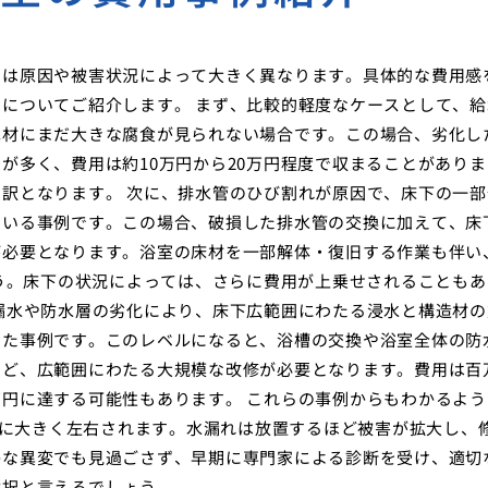
用は原因や被害状況によって大きく異なります。具体的な費用感
についてご紹介します。 まず、比較的軽度なケースとして、給
木材にまだ大きな腐食が見られない場合です。この場合、劣化し
が多く、費用は約10万円から20万円程度で収まることがありま
訳となります。 次に、排水管のひび割れが原因で、床下の一部
ている事例です。この場合、破損した排水管の交換に加えて、床
が必要となります。浴室の床材を一部解体・復旧する作業も伴い
ょう。床下の状況によっては、さらに費用が上乗せされることもあ
漏水や防水層の劣化により、床下広範囲にわたる浸水と構造材の
った事例です。このレベルになると、浴槽の交換や浴室全体の防
など、広範囲にわたる大規模な改修が必要となります。費用は百
円に達する可能性もあります。 これらの事例からもわかるよう
合いに大きく左右されます。水漏れは放置するほど被害が拡大し、
かな異変でも見過ごさず、早期に専門家による診断を受け、適切
選択と言えるでしょう。