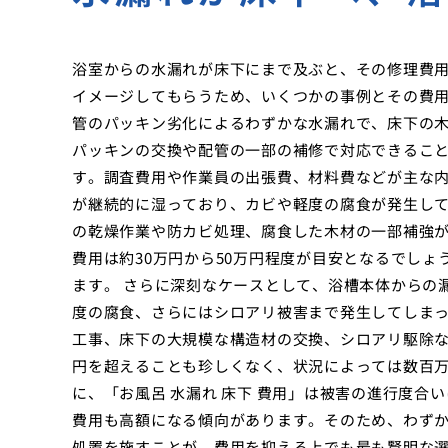
浴室からの水漏れが床下にまで及ぶと、その修理費
イメージしてもらうため、いくつかの事例とその費用
管のパッキン劣化によるわずかな水漏れで、床下の
パッキンの交換や配管の一部の補修で対応できること
す。調査費用や作業員の出張費、材料費などが主な内
が継続的に湿っており、カビや軽度の腐食が発生し
の乾燥作業や防カビ処理、腐食した木材の一部補強
費用は約30万円から50万円程度が目安となるでし
ます。 さらに深刻なケースとして、浴槽本体からの
度の腐食、さらにはシロアリ被害まで発生してしま
工事、床下の大規模な構造材の交換、シロアリ駆除
円を超えることも珍しくなく、状況によっては数百万
に、「お風呂 水漏れ 床下 費用」は被害の進行度
費用も高額になる傾向があります。そのため、わず
処置を施すことが、費用を抑える上でも最も賢明な