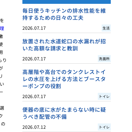
毎日使うキッチンの排水性能を維
持するための日々の工夫
を
2026.07.17
理
生活
激
放置された水道蛇口の水漏れが招
使
いた高額な請求と教訓
用
2026.07.17
洗面所
もり
が
高層階や高台でのタンクレストイ
リ
レの水圧を上げる方法とブースタ
い
ーポンプの役割
一
2026.07.17
トイレ
、
選
便器の底に水がたまらない時に疑
ク
うべき配管の不備
」の
2026.07.12
トイレ